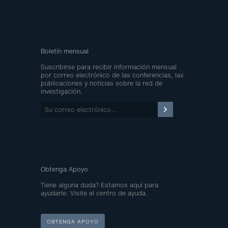
Boletín mensual
Suscribirse para recibir información mensual
por correo electrónico de las conferencias, las
publicaciones y noticias sobre la red de
investigación.
Su
correo
electrónico…
Obtenga Apoyo
Tiene alguna duda? Estamos aquí para
ayudarle. Visite el centro de ayuda.
OBTENGA APOYO